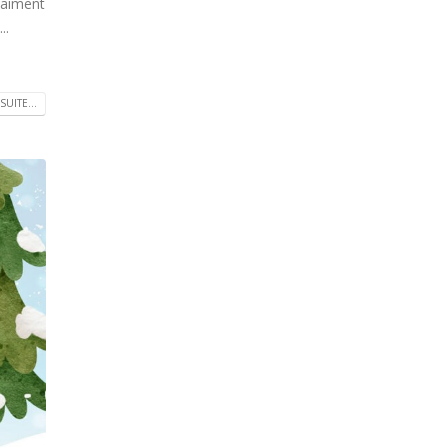
 aiment
..
SUITE...