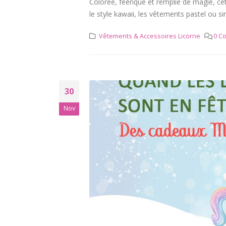
Colorée, féérique et remplie de magie, c
le style kawaii, les vêtements pastel ou si
Vêtements & Accessoires Licorne
0 C
30
Nov