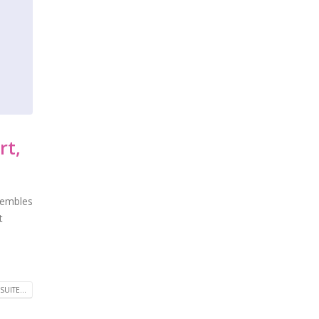
rt,
sembles
t
SUITE...