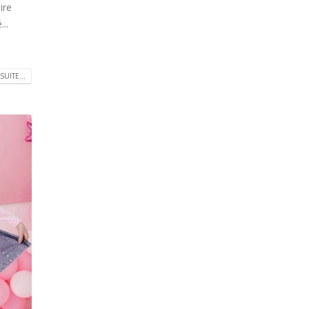
ire
..
SUITE...