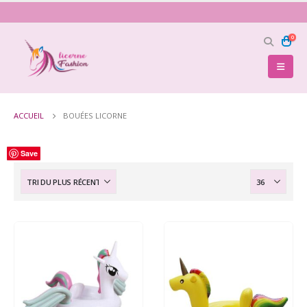
0
ACCUEIL
BOUÉES LICORNE
Save
Save
Save
Save