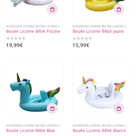
ACCESSOIRES LICORNE
,
BOUÉES LICORNE
,
COLLECTIONS LICORNE
ACCESSOIRES LICORNE
,
BOUÉES LICORNE
,
COLLECTIONS LICORNE
Bouée Licorne Bébé Piscine
Bouée Licorne Bébé Jaune
0
sur 5
0
sur 5
19,99
€
15,99
€
ACCESSOIRES LICORNE
,
BOUÉES LICORNE
,
COLLECTIONS LICORNE
ACCESSOIRES LICORNE
,
BOUÉES LICORNE
,
COLLECTIONS LICORNE
Bouée Licorne Bébé Blue
Bouée Licorne Bébé Blanco