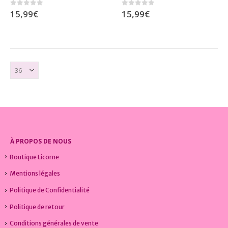
0
sur 5
0
sur 5
15,99
€
15,99
€
À PROPOS DE NOUS
Boutique Licorne
Mentions légales
Politique de Confidentialité
Politique de retour
Conditions générales de vente