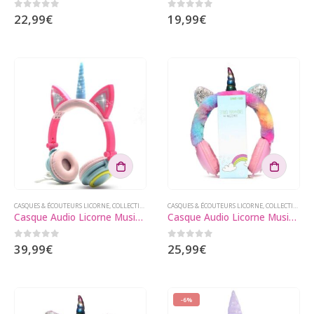
Les
0
sur 5
0
sur 5
22,99
€
19,99
€
options
peuvent
être
choisies
sur
la
page
du
produit
CASQUES & ÉCOUTEURS LICORNE
,
COLLECTIONS LICORNE
CASQUES & ÉCOUTEURS LICORNE
,
GADGETS LICORNE
,
COLLECTIONS LICORNE
Casque Audio Licorne Musique Fille
Casque Audio Licorne Musiki Rose
0
sur 5
0
sur 5
39,99
€
25,99
€
-6%