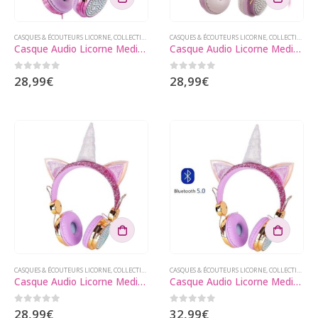
CASQUES & ÉCOUTEURS LICORNE
,
COLLECTIONS LICORNE
CASQUES & ÉCOUTEURS LICORNE
,
GADGETS LICORNE
,
COLLECTIONS LICORNE
Casque Audio Licorne Media Roza
Casque Audio Licorne Media Mimie
0
sur 5
0
sur 5
28,99
€
28,99
€
CASQUES & ÉCOUTEURS LICORNE
,
COLLECTIONS LICORNE
CASQUES & ÉCOUTEURS LICORNE
,
GADGETS LICORNE
,
COLLECTIONS LICORNE
Casque Audio Licorne Media Doré
Casque Audio Licorne Media Bluetooth
0
sur 5
0
sur 5
28,99
€
32,99
€