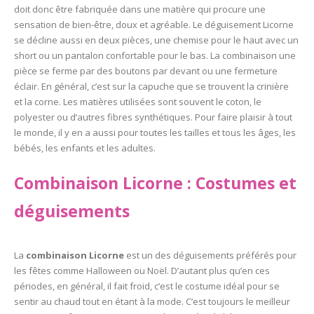
la
la
doit donc être fabriquée dans une matière qui procure une
page
page
sensation de bien-être, doux et agréable. Le déguisement Licorne
du
du
se décline aussi en deux pièces, une chemise pour le haut avec un
produit
produit
short ou un pantalon confortable pour le bas. La combinaison une
pièce se ferme par des boutons par devant ou une fermeture
éclair. En général, c’est sur la capuche que se trouvent la crinière
et la corne. Les matières utilisées sont souvent le coton, le
polyester ou d’autres fibres synthétiques. Pour faire plaisir à tout
le monde, il y en a aussi pour toutes les tailles et tous les âges, les
bébés, les enfants et les adultes.
Combinaison Licorne : Costumes et
déguisements
La
combinaison Licorne
est un des déguisements préférés pour
les fêtes comme Halloween ou Noël. D’autant plus qu’en ces
périodes, en général, il fait froid, c’est le costume idéal pour se
sentir au chaud tout en étant à la mode. C’est toujours le meilleur