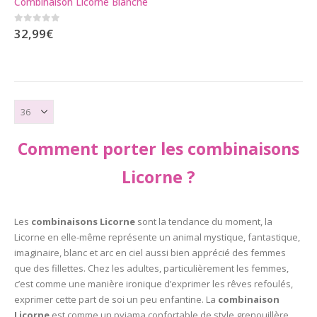
Combinaison Licorne Blanche
variations.
Les
0
sur 5
32,99
€
options
peuvent
être
choisies
sur
la
page
Comment porter les combinaisons
du
produit
Licorne ?
Les
combinaisons Licorne
sont la tendance du moment, la
Licorne en elle-même représente un animal mystique, fantastique,
imaginaire, blanc et arc en ciel aussi bien apprécié des femmes
que des fillettes. Chez les adultes, particulièrement les femmes,
c’est comme une manière ironique d’exprimer les rêves refoulés,
exprimer cette part de soi un peu enfantine. La
combinaison
Licorne
est comme un pyjama confortable de style grenouillère