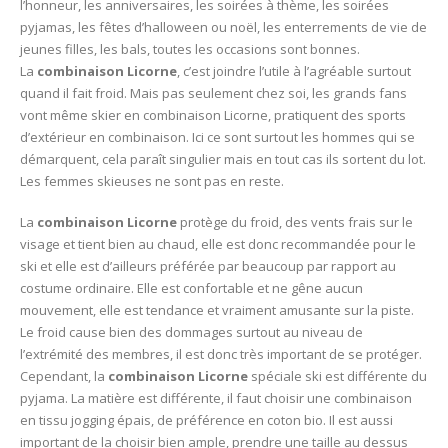
l’honneur, les anniversaires, les soirées à thème, les soirées
pyjamas, les fêtes d’halloween ou noël, les enterrements de vie de
jeunes filles, les bals, toutes les occasions sont bonnes.
La
combinaison Licorne
, c’est joindre l’utile à l’agréable surtout
quand il fait froid. Mais pas seulement chez soi, les grands fans
vont même skier en combinaison Licorne, pratiquent des sports
d’extérieur en combinaison. Ici ce sont surtout les hommes qui se
démarquent, cela paraît singulier mais en tout cas ils sortent du lot.
Les femmes skieuses ne sont pas en reste.
La
combinaison Licorne
protège du froid, des vents frais sur le
visage et tient bien au chaud, elle est donc recommandée pour le
ski et elle est d’ailleurs préférée par beaucoup par rapport au
costume ordinaire. Elle est confortable et ne gêne aucun
mouvement, elle est tendance et vraiment amusante sur la piste.
Le froid cause bien des dommages surtout au niveau de
l’extrémité des membres, il est donc très important de se protéger.
Cependant, la
combinaison Licorne
spéciale ski est différente du
pyjama. La matière est différente, il faut choisir une combinaison
en tissu jogging épais, de préférence en coton bio. Il est aussi
important de la choisir bien ample, prendre une taille au dessus