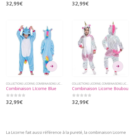
0
sur 5
0
sur 5
32,99
€
32,99
€
options
options
peuvent
peuvent
être
être
choisies
choisies
sur
sur
la
la
page
page
du
du
produit
produit
Ce
Ce
produit
produit
a
a
plusieurs
plusieurs
COLLECTIONS LICORNE
,
COMBINAISONS LICORNE
COLLECTIONS LICORNE
,
COMBINAISONS LICORNE
Combinaison LIcorne Blue
Combinaison Licorne Boubou
variations.
variations.
Les
Les
0
sur 5
0
sur 5
32,99
€
32,99
€
options
options
peuvent
peuvent
être
être
choisies
choisies
sur
sur
La Licorne fait aussi référence à la pureté, la combinaison Licorne