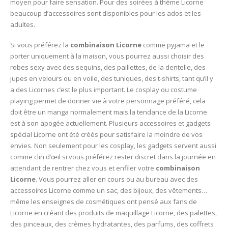
moyen pour faire sensation. Pour des soirées à thème Licorne
beaucoup d’accessoires sont disponibles pour les ados et les
adultes.
Si vous préférez la
combinaison Licorne
comme pyjama et le
porter uniquement à la maison, vous pourrez aussi choisir des
robes sexy avec des sequins, des paillettes, de la dentelle, des
jupes en velours ou en voile, des tuniques, des t-shirts, tant qu’il y
a des Licornes c’est le plus important. Le cosplay ou costume
playing permet de donner vie à votre personnage préféré, cela
doit être un manga normalement mais la tendance de la Licorne
est à son apogée actuellement. Plusieurs accessoires et gadgets
spécial Licorne ont été créés pour satisfaire la moindre de vos
envies. Non seulement pour les cosplay, les gadgets servent aussi
comme clin d’œil si vous préférez rester discret dans la journée en
attendant de rentrer chez vous et enfiler votre
combinaison
Licorne
. Vous pourrez aller en cours ou au bureau avec des
accessoires Licorne comme un sac, des bijoux, des vêtements…
même les enseignes de cosmétiques ont pensé aux fans de
Licorne en créant des produits de maquillage Licorne, des palettes,
des pinceaux, des crèmes hydratantes, des parfums, des coffrets