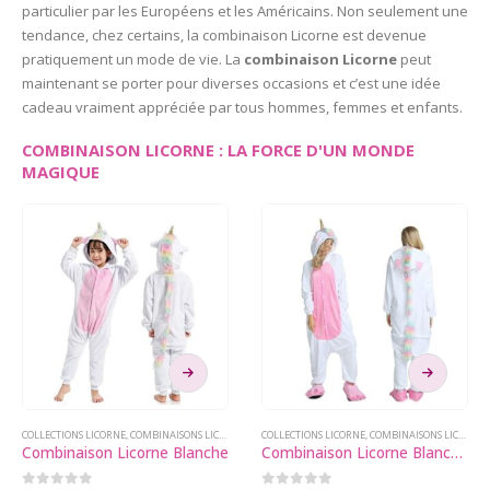
particulier par les Européens et les Américains. Non seulement une
tendance, chez certains, la combinaison Licorne est devenue
pratiquement un mode de vie. La
combinaison Licorne
peut
maintenant se porter pour diverses occasions et c’est une idée
cadeau vraiment appréciée par tous hommes, femmes et enfants.
COMBINAISON LICORNE : LA FORCE D'UN MONDE
MAGIQUE
Ce
Ce
produit
produit
a
a
plusieurs
plusieurs
COLLECTIONS LICORNE
,
COMBINAISONS LICORNE
COLLECTIONS LICORNE
,
COMBINAISONS LICORNE
Combinaison Licorne Blanche
Combinaison Licorne Blanchette
variations.
variations.
Les
Les