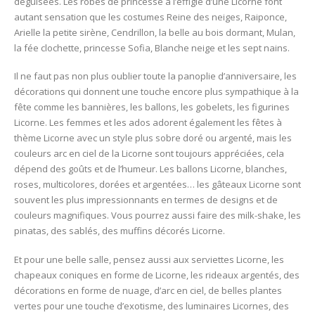
déguisées. Les robes de princesse à l’effigie d’une Licorne font
autant sensation que les costumes Reine des neiges, Raiponce,
Arielle la petite sirène, Cendrillon, la belle au bois dormant, Mulan,
la fée clochette, princesse Sofia, Blanche neige et les sept nains.
Il ne faut pas non plus oublier toute la panoplie d’anniversaire, les
décorations qui donnent une touche encore plus sympathique à la
fête comme les bannières, les ballons, les gobelets, les figurines
Licorne. Les femmes et les ados adorent également les fêtes à
thème Licorne avec un style plus sobre doré ou argenté, mais les
couleurs arc en ciel de la Licorne sont toujours appréciées, cela
dépend des goûts et de l’humeur. Les ballons Licorne, blanches,
roses, multicolores, dorées et argentées… les gâteaux Licorne sont
souvent les plus impressionnants en termes de designs et de
couleurs magnifiques. Vous pourrez aussi faire des milk-shake, les
pinatas, des sablés, des muffins décorés Licorne.
Et pour une belle salle, pensez aussi aux serviettes Licorne, les
chapeaux coniques en forme de Licorne, les rideaux argentés, des
décorations en forme de nuage, d’arc en ciel, de belles plantes
vertes pour une touche d’exotisme, des luminaires Licornes, des