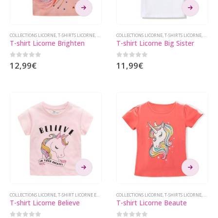
Ce
Ce
produit
produit
a
a
plusieurs
plusieurs
COLLECTIONS LICORNE
,
T-SHIRTS LICORNE
,
T-SHIRTS LICORNE ENFANT
COLLECTIONS LICORNE
,
VÊTEMENTS LICORNE
,
T-SHIRTS LICORNE
,
T-SHIR
T-shirt Licorne Brighten
T-shirt Licorne Big Sister
variations.
variations.
Les
Les
0
sur 5
0
sur 5
12,99
€
11,99
€
options
options
peuvent
peuvent
être
être
choisies
choisies
sur
sur
la
la
page
page
du
du
produit
produit
Ce
Ce
produit
produit
a
a
plusieurs
plusieurs
COLLECTIONS LICORNE
,
T-SHIRT LICORNE ENFANT
,
T-SHIRTS LICORNE
COLLECTIONS LICORNE
,
T-SHIRTS LICORNE ENFANT
,
T-SHIRTS LICORNE
,
T-SHIR
,
VÊT
T-shirt Licorne Believe
T-shirt Licorne Beaute
variations.
variations.
Les
Les