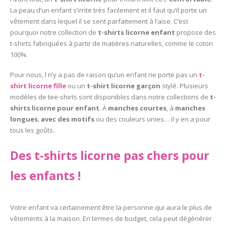
La peau d’un enfant s’irrite très facilement et il faut qu’il porte un
vêtement dans lequel il se sent parfaitement à l’aise. C’est
pourquoi notre collection de
t-shirts licorne enfant
propose des
t-shirts fabriquées à partir de matières naturelles, comme le coton
100%.
Pour nous, l n’y a pas de raison qu’un enfant ne porte pas un
t-
shirt licorne fille
ou un
t-shirt licorne garçon
stylé. Plusieurs
modèles de tee-shirts sont disponibles dans notre collections de
t-
shirts licorne pour enfant
. À
manches courtes
, à
manches
longues
,
avec des motifs
ou des couleurs unies… il y en a pour
tous les goûts.
Des t-shirts licorne pas chers pour
les enfants !
Votre enfant va certainement être la personne qui aura le plus de
vêtements à la maison. En termes de budget, cela peut dégénérer