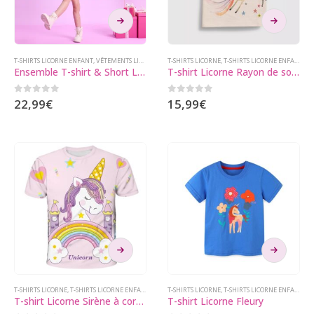
Ce
Ce
produit
produit
a
a
plusieurs
plusieurs
T-SHIRTS LICORNE ENFANT
,
VÊTEMENTS LICORNE
T-SHIRTS LICORNE
,
T-SHIRTS LICORNE ENFANT
,
VÊ
Ensemble T-shirt & Short Licorne Sunset
T-shirt Licorne Rayon de soleil
variations.
variations.
Les
Les
0
sur 5
0
sur 5
22,99
€
15,99
€
options
options
peuvent
peuvent
être
être
choisies
choisies
sur
sur
la
la
page
page
du
du
produit
produit
Ce
Ce
produit
produit
a
a
plusieurs
plusieurs
T-SHIRTS LICORNE
,
T-SHIRTS LICORNE ENFANT
,
VÊTEMENTS LICORNE
T-SHIRTS LICORNE
,
T-SHIRTS LICORNE ENFANT
,
VÊ
T-shirt Licorne Sirène à corne
T-shirt Licorne Fleury
variations.
variations.