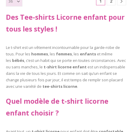
1
2
la
la
page
page
Des Tee-shirts Licorne enfant pour
du
du
produit
produit
tous les styles !
Le t-shirt est un vêtement incontournable pour la garde-robe de
tous. Pour les
hommes
, les
femmes
, les
enfants
et même
les
bébés
, c’est un habit qui se porte en toutes circonstances. Avec
ou sans manches, le
t-shirt licorne enfant
est un indispensable
dans la vie de tous les jours. Et comme on sait qu’un enfant se
change plusieurs fois par jour, il est temps de remplir son placard
avec une variété de
tee-shirts licorne
.
Quel modèle de t-shirt licorne
enfant choisir ?
Avant tout, un
t-shirt licorne
pour enfant doit être
confortable
.