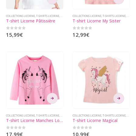
produit
produit
a
a
plusieurs
plusieurs
COLLECTIONS LICORNE
,
T-SHIRTS LICORNE
,
T-SHIRTS LICORNE ENFANT
COLLECTIONS LICORNE
,
VÊTEMENTS LICORNE
,
T-SHIRTS LICORNE
,
T-SHIR
T-shirt Licorne Pâtissière
T-shirt Licorne My Sister
variations.
variations.
Les
Les
0
sur 5
0
sur 5
15,99
€
12,99
€
options
options
peuvent
peuvent
être
être
choisies
choisies
sur
sur
la
la
page
page
du
du
produit
produit
Ce
Ce
produit
produit
a
a
plusieurs
plusieurs
COLLECTIONS LICORNE
,
T-SHIRTS LICORNE
,
T-SHIRTS LICORNE ENFANT
COLLECTIONS LICORNE
,
VÊTEMENTS LICORNE
,
T-SHIRTS LICORNE
,
T-SHIR
T-shirt Licorne Manches Longues Migical
T-shirt Licorne Magical
variations.
variations.
Les
Les
0
sur 5
0
sur 5
17,99
€
10,99
€
options
options