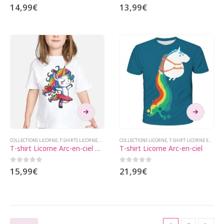
0
sur 5
0
sur 5
14,99
€
13,99
€
options
options
peuvent
peuvent
être
être
choisies
choisies
sur
sur
la
la
page
page
du
du
produit
produit
Ce
Ce
produit
produit
a
a
plusieurs
plusieurs
COLLECTIONS LICORNE
,
T-SHIRTS LICORNE
,
T-SHIRTS LICORNE ENFANT
COLLECTIONS LICORNE
,
VÊTEMENTS LICORNE
,
T-SHIRT LICORNE ENFANT
T-shirt Licorne Arc-en-ciel Danse
T-shirt Licorne Arc-en-ciel
variations.
variations.
Les
Les
0
sur 5
0
sur 5
15,99
€
21,99
€
options
options
peuvent
peuvent
être
être
choisies
choisies
sur
sur