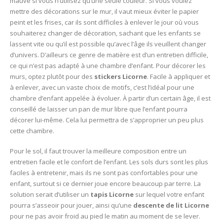
mauve si vous n’utilisez qu’une seule couleur. Si vous voulez
mettre des décorations sur le mur, il vaut mieux éviter le papier
peint et les frises, car ils sont difficiles à enlever le jour où vous
souhaiterez changer de décoration, sachant que les enfants se
lassent vite ou qu’il est possible qu’avec l’âge ils veuillent changer
d’univers. D’ailleurs ce genre de matière est d’un entretien difficile,
ce qui n’est pas adapté à une chambre d’enfant. Pour décorer les
murs, optez plutôt pour des
stickers Licorne
. Facile à appliquer et
à enlever, avec un vaste choix de motifs, c’est l’idéal pour une
chambre d’enfant appelée à évoluer. À partir d’un certain âge, il est
conseillé de laisser un pan de mur libre que l’enfant pourra
décorer lui-même. Cela lui permettra de s’approprier un peu plus
cette chambre.
Pour le sol, il faut trouver la meilleure composition entre un
entretien facile et le confort de l’enfant. Les sols durs sont les plus
faciles à entretenir, mais ils ne sont pas confortables pour une
enfant, surtout si ce dernier joue encore beaucoup par terre. La
solution serait d’utiliser un
tapis Licorne
sur lequel votre enfant
pourra s’asseoir pour jouer, ainsi qu’une
descente de lit Licorne
pour ne pas avoir froid au pied le matin au moment de se lever.