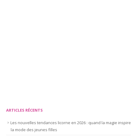
Combiner « douceur et bien-être » avec les
19
vêtements de sport à motif licorne
Oct
La gent masculin a opté pour les animes, tandis que les
petites princesses se sont plutôt penchées vers les
licornes....
Lire la suite
ARTICLES RÉCENTS
Les nouvelles tendances licorne en 2026 : quand la magie inspire
la mode des jeunes filles