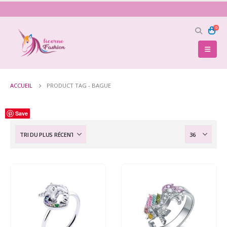
0
ACCUEIL
PRODUCT TAG -
BAGUE
Save
Save
Save