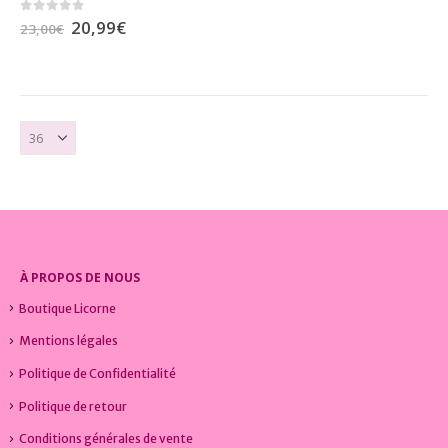
Le
Le
0
sur 5
20,99
€
23,00
€
prix
prix
initial
actuel
était :
est :
23,00€.
20,99€.
À PROPOS DE NOUS
Boutique Licorne
Mentions légales
Politique de Confidentialité
Politique de retour
Conditions générales de vente