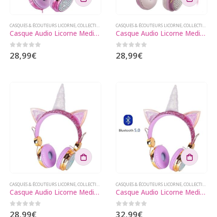
CASQUES & ÉCOUTEURS LICORNE
,
COLLECTIONS LICORNE
CASQUES & ÉCOUTEURS LICORNE
,
GADGETS LICORNE
,
COLLECTIONS LICORNE
Casque Audio Licorne Media Roza
Casque Audio Licorne Media Mimie
0
sur 5
0
sur 5
28,99
€
28,99
€
CASQUES & ÉCOUTEURS LICORNE
,
COLLECTIONS LICORNE
CASQUES & ÉCOUTEURS LICORNE
,
GADGETS LICORNE
,
COLLECTIONS LICORNE
Casque Audio Licorne Media Doré
Casque Audio Licorne Media Bluetooth
0
sur 5
0
sur 5
28,99
€
32,99
€