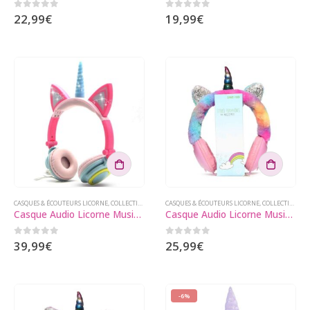
Les
0
sur 5
0
sur 5
22,99
€
19,99
€
options
peuvent
être
choisies
sur
la
page
du
produit
CASQUES & ÉCOUTEURS LICORNE
,
COLLECTIONS LICORNE
CASQUES & ÉCOUTEURS LICORNE
,
GADGETS LICORNE
,
COLLECTIONS LICORNE
Casque Audio Licorne Musique Fille
Casque Audio Licorne Musiki Rose
0
sur 5
0
sur 5
39,99
€
25,99
€
-6%