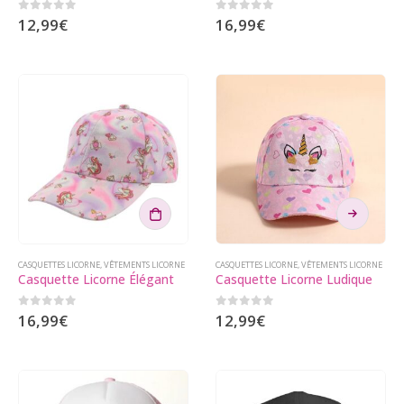
0
sur 5
0
sur 5
12,99
€
16,99
€
Ce
produit
a
plusieurs
CASQUETTES LICORNE
,
VÊTEMENTS LICORNE
CASQUETTES LICORNE
,
VÊTEMENTS LICORNE
Casquette Licorne Élégant
Casquette Licorne Ludique
variations.
Les
0
sur 5
0
sur 5
16,99
€
12,99
€
options
peuvent
être
choisies