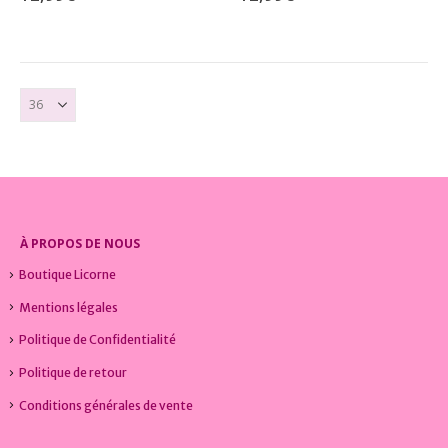
peuvent
peuvent
être
être
choisies
choisies
sur
sur
la
la
page
page
du
du
produit
produit
À PROPOS DE NOUS
Boutique Licorne
Mentions légales
Politique de Confidentialité
Politique de retour
Conditions générales de vente