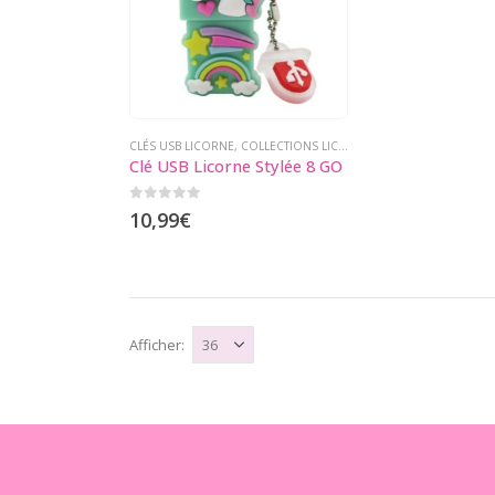
CLÉS USB LICORNE
,
COLLECTIONS LICORNE
,
GADGETS LICORNE
Clé USB Licorne Stylée 8 GO
0
sur 5
10,99
€
Afficher: