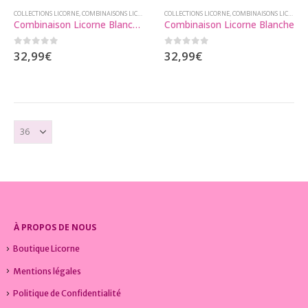
plusieurs
plusieurs
COLLECTIONS LICORNE
,
COMBINAISONS LICORNE
COLLECTIONS LICORNE
,
COMBINAISONS LICORNE
Combinaison Licorne Blanchette
Combinaison Licorne Blanche
variations.
variations.
Les
Les
0
sur 5
0
sur 5
32,99
€
32,99
€
options
options
peuvent
peuvent
être
être
choisies
choisies
sur
sur
la
la
page
page
du
du
produit
produit
À PROPOS DE NOUS
Boutique Licorne
Mentions légales
Politique de Confidentialité