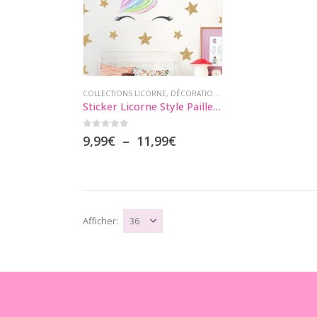
COLLECTIONS LICORNE
,
DÉCORATION LICORNE
,
STICKERS LICOR
Sticker Licorne Style Paillettes
0
sur 5
Plage
9,99
€
–
11,99
€
de
prix :
9,99€
à
11,99€
Afficher: