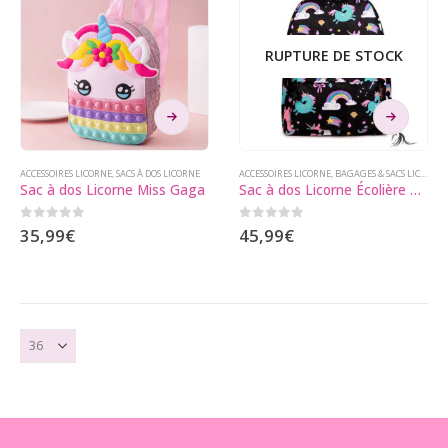
sur
la
page
RUPTURE DE STOCK
du
produit
Ce
Ce
produit
produit
a
a
plusieurs
plusieurs
ACCESSOIRES LICORNE
,
SACS À DOS LICORNE
ACCESSOIRES LICORNE
,
BAGAGES & SACS LICORNE
,
Sac à dos Licorne Miss Gaga
Sac à dos Licorne Écolière Hydrofuge
variations.
variations.
Les
Les
0
sur 5
0
sur 5
35,99
€
45,99
€
options
options
peuvent
peuvent
être
être
choisies
choisies
sur
sur
la
la
page
page
du
du
produit
produit