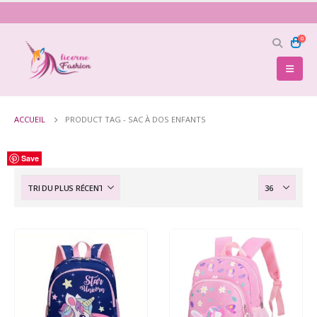
0
ACCUEIL
PRODUCT TAG -
SAC À DOS ENFANTS
Save
Save
Save
Save
Save
Save
Save
Save