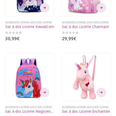
Ce
Ce
produit
produit
a
a
plusieurs
plusieurs
ACCESSOIRES LICORNE
,
SACS À DOS LICORNE
ACCESSOIRES LICORNE
,
SACS À DOS LICORNE
Sac à dos Licorne KawaiiCorn
Sac à dos Licorne Charmant
variations.
variations.
Les
Les
0
sur 5
0
sur 5
30,99
€
29,99
€
options
options
peuvent
peuvent
être
être
choisies
choisies
sur
sur
la
la
page
page
du
du
produit
produit
Ce
Ce
produit
produit
a
a
plusieurs
plusieurs
ACCESSOIRES LICORNE
,
SACS À DOS LICORNE
ACCESSOIRES LICORNE
,
SACS À DOS LICORNE
Sac à dos Licorne Magicienne
Sac à dos Licorne Enchantée
variations.
variations.