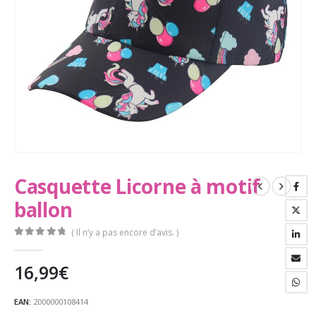
Casquette Licorne à motif
ballon
( Il n’y a pas encore d’avis. )
0
Sur 5
16,99
€
EAN:
2000000108414