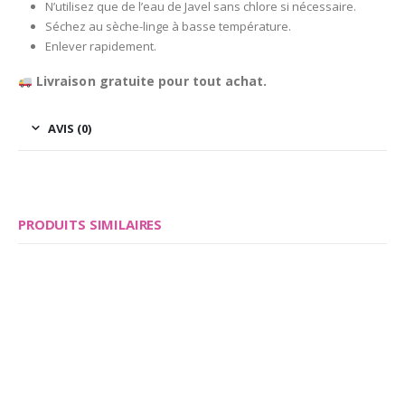
N’utilisez que de l’eau de Javel sans chlore si nécessaire.
Séchez au sèche-linge à basse température.
Enlever rapidement.
Livraison gratuite pour tout achat.
AVIS (0)
PRODUITS SIMILAIRES
Save
Save
Ce produit a plusieurs variations. Les options peuvent être choisies sur la page du produit