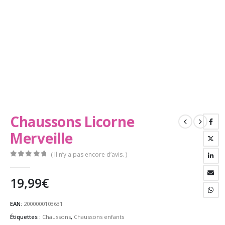
Chaussons Licorne
Merveille
( Il n’y a pas encore d’avis. )
0
Sur 5
19,99
€
EAN:
2000000103631
Étiquettes :
Chaussons
,
Chaussons enfants