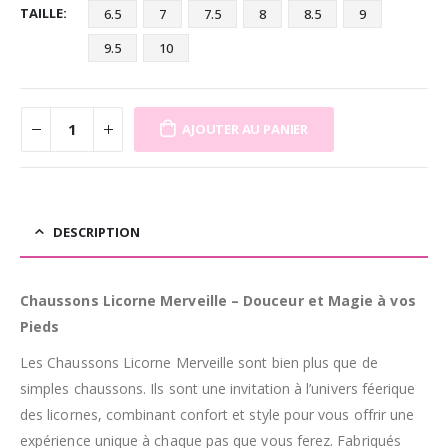
TAILLE
6.5
7
7.5
8
8.5
9
9.5
10
AJOUTER AU PANIER
DESCRIPTION
Chaussons Licorne Merveille – Douceur et Magie à vos
Pieds
Les Chaussons Licorne Merveille sont bien plus que de
simples chaussons. Ils sont une invitation à l’univers féerique
des licornes, combinant confort et style pour vous offrir une
expérience unique à chaque pas que vous ferez. Fabriqués