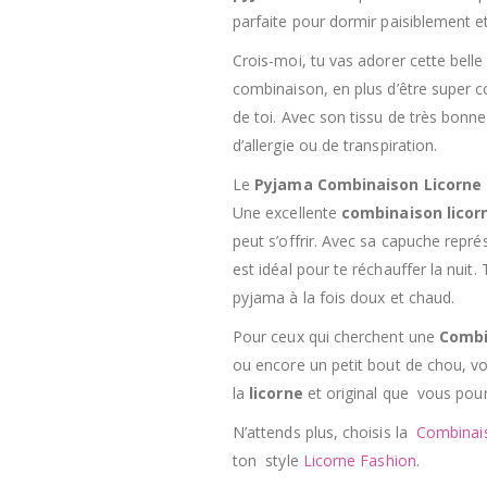
parfaite pour dormir paisiblement et
Crois-moi, tu vas adorer cette belle
combinaison, en plus d’être super c
de toi. Avec son
tiss
u de très bonne 
d’allergie ou de transpiration.
Le
Pyjama Combinaison Licorne
Une excellente
combinaison
licor
peut s’offrir. Avec sa capuche représ
est idéal pour te réchauffer la nuit
pyjama à la fois doux et chaud.
Pour ceux qui cherchent une
Combi
ou encore un petit bout de chou, vo
la
licorne
et original que vous pourr
N’attends plus, choisis la
Combinai
ton style
Licorne
Fashion
.