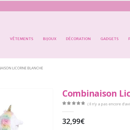
S
VÊTEMENTS
BIJOUX
DÉCORATION
GADGETS
AISON LICORNE BLANCHE
Combinaison Li
( Il n’y a pas encore d’avi
0
Sur 5
32,99
€