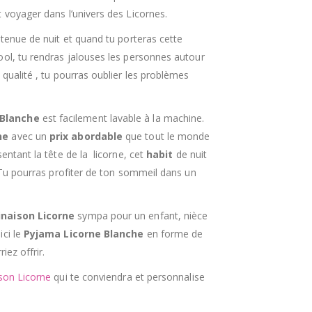
 voyager dans l’univers des Licornes.
 tenue de nuit et quand tu porteras cette
ool, tu rendras jalouses les personnes autour
qualité , tu pourras oublier les problèmes
Blanche
est facilement lavable à la machine.
ne
avec
un
prix abordable
que tout le monde
entant la tête de la licorne, cet
habit
de nuit
. Tu pourras profiter de ton sommeil dans un
naison
Licorne
sympa pour un enfant, nièce
ici le
Pyjama
Licorne Blanche
en forme de
iez offrir.
son
Licorne
qui te conviendra et personnalise