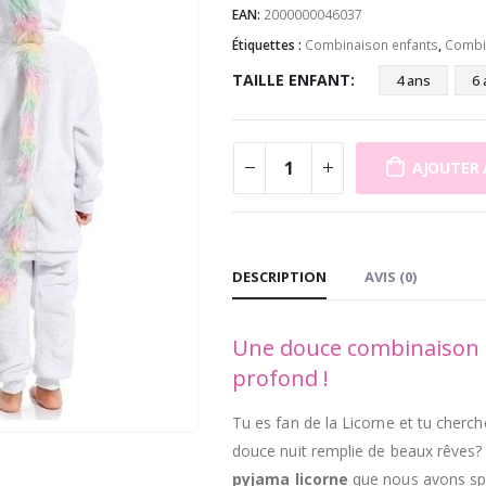
EAN:
2000000046037
Étiquettes :
Combinaison enfants
,
Combi
TAILLE ENFANT
4 ans
6 
AJOUTER 
DESCRIPTION
AVIS (0)
Une douce combinaison 
profond !
Tu es fan de la Licorne et tu cher
douce nuit remplie de beaux rêves? 
pyjama
licorne
que nous avons s
p