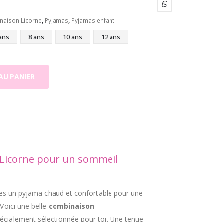
naison Licorne
,
Pyjamas
,
Pyjamas enfant
ans
8 ans
10 ans
12 ans
AU PANIER
Licorne pour un sommeil
ches un pyjama chaud et confortable pour une
Voici une belle
combinaison
écialement sélectionnée pour toi. Une tenue