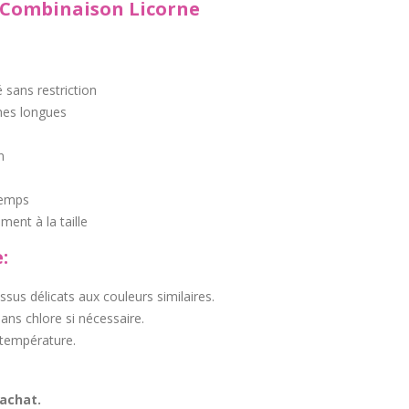
a Combinaison Licorne
 sans restriction
es longues
n
temps
ment à la taille
:
issus délicats aux couleurs similaires.
sans chlore si nécessaire.
 température.
 achat.