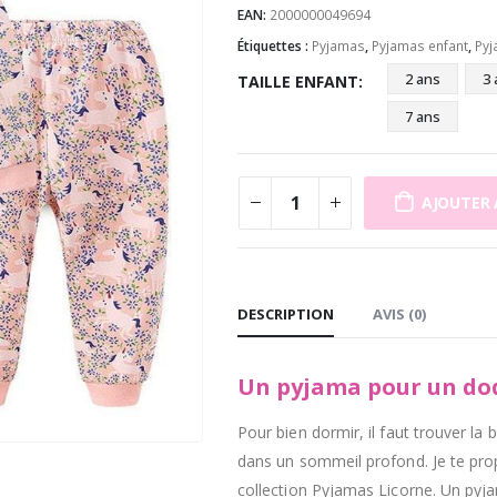
EAN:
2000000049694
Étiquettes :
Pyjamas
,
Pyjamas enfant
,
Pyj
2 ans
3 
TAILLE ENFANT
7 ans
AJOUTER 
DESCRIPTION
AVIS (0)
Un pyjama pour un dod
Pour bien dormir, il faut trouver l
dans un sommeil profond. Je te pro
collection Pyjamas Licorne. Un pyja