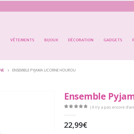
S
VÊTEMENTS
BIJOUX
DÉCORATION
GADGETS
NE
ENSEMBLE PYJAMA LICORNE HOUROU
Ensemble Pyjam
( Il n’y a pas encore d’avi
0
Sur 5
22,99
€