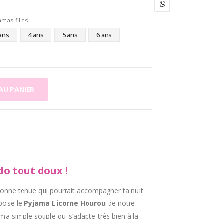
amas filles
ans
4 ans
5 ans
6 ans
AU PANIER
o tout doux !
a bonne tenue qui pourrait accompagner ta nuit
pose le
Pyjama Licorne Hourou
de notre
ma simple souple qui s’adapte très bien à la