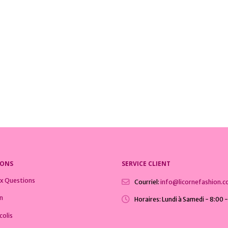
IRES LICORNE
OLLECTIONS LICORNE
,
BOUÉES LICORNE
,
COLLECTIONS LICORNE
CASQUES & ÉCOUTEURS LICORNE
,
COLLECTI
Licorne Bébé Blanco
5
0
sur 5
€
32,99
€
IONS
SERVICE CLIENT
ux Questions
Courriel:
info@licornefashion.
on
Horaires:
Lundi à Samedi - 8:00 
colis