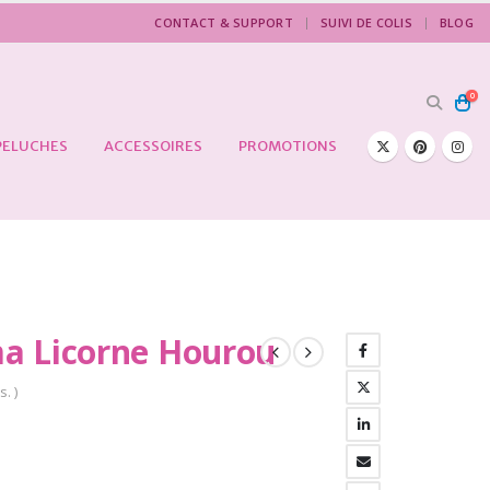
CONTACT & SUPPORT
SUIVI DE COLIS
BLOG
0
PELUCHES
ACCESSOIRES
PROMOTIONS
a Licorne Hourou
s. )