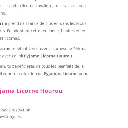
essins et la licorne cavalière, tu seras vraiment
rne.
orne
prend naissance de plus en dans les looks
ts. En adoptant cette tendance, habille-toi en
es licornes.
corne
reflétant ton univers licornesque ? Nous
 avec ce Joli
Pyjama Licorne Hourou
.
ion
, tu bénéficieras de tous les bienfaits de la
ter notre collection de
Pyjama
s Licorne
pour
yjama Licorne Hourou
:
 sans restriction
es longues