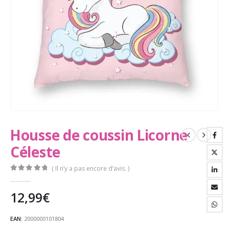
Housse de coussin Licorne
Céleste
( Il n’y a pas encore d’avis. )
0
Sur 5
12,99
€
EAN:
2000000101804