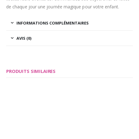
de chaque jour une journée magique pour votre enfant.
INFORMATIONS COMPLÉMENTAIRES
AVIS (0)
PRODUITS SIMILAIRES
Save
Save
Ce produit a plusieurs variations. Les options peuvent être choisies sur la page du produit
Ce produit a plusieurs variations. Les options peuvent être choisies sur la page du produit