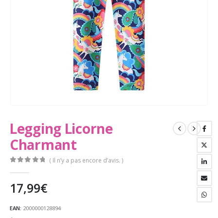
Legging Licorne
Charmant
( Il n’y a pas encore d’avis. )
0
Sur 5
17,99
€
EAN:
2000000128894