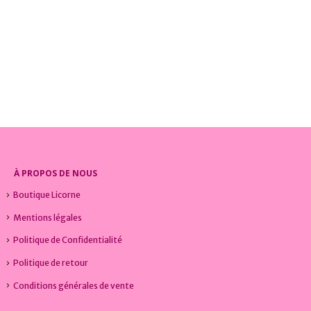
COLLECTIONS LICORNE
,
JUPES LICORNE
,
VÊTEMENTS LICORNE
CHAUSSONS LICORNE
,
COLLECTIONS LICORNE
,
VÊT
Jupe Licorne Arc-en-ciel Fashion
Chaussons Licorne Magique
0
sur 5
0
sur 5
18,99
€
21,99
€
À PROPOS DE NOUS
Boutique Licorne
Mentions légales
Politique de Confidentialité
Politique de retour
Conditions générales de vente