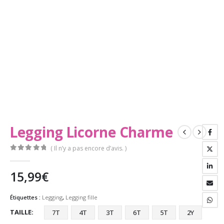
Legging Licorne Charme
( Il n’y a pas encore d’avis. )
0
Sur 5
15,99
€
Étiquettes :
Legging
,
Legging fille
TAILLE
7T
4T
3T
6T
5T
2Y