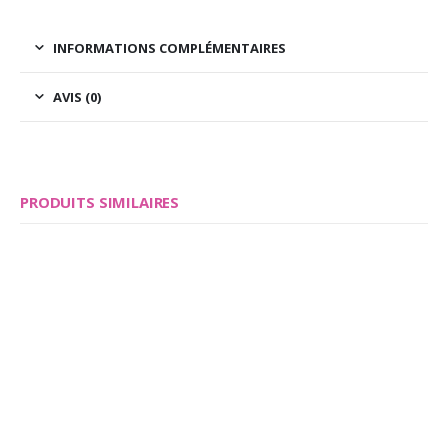
INFORMATIONS COMPLÉMENTAIRES
AVIS (0)
PRODUITS SIMILAIRES
Save
Save
Ce produit a plusieurs variations. Les options peuvent être choisies sur la page du produit
Ce produit a plusieurs variations. Les options peuvent être choisies sur la page du produit