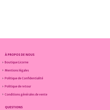
TEMENTS LICORNE
COLLECTIONS LICORNE
,
LEGGINGS LICORNE
,
VÊTEMENTS LICORNE
COLLECTIONS LICORNE
,
LEGGINGS LICORNE
,
VÊTE
Legging Licorne Toumi
Legging Licorne Happy
0
sur 5
0
sur 5
9,99
€
9,99
€
À PROPOS DE NOUS
Boutique Licorne
Mentions légales
Politique de Confidentialité
Politique de retour
Conditions générales de vente
QUESTIONS