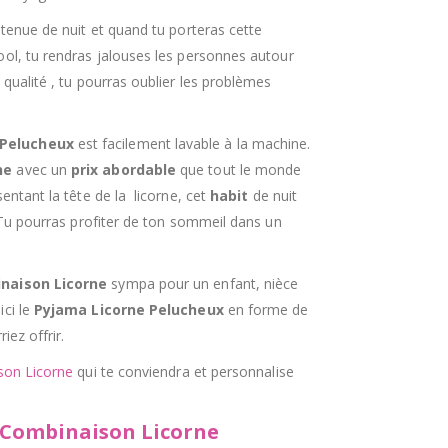
 tenue de nuit et quand tu porteras cette
ool, tu rendras jalouses les personnes autour
qualité , tu pourras oublier les problèmes
 Pelucheux
est facilement lavable à la machine.
ne
avec
un
prix abordable
que tout le monde
entant la tête de la licorne, cet
habit
de nuit
. Tu pourras profiter de ton sommeil dans un
naison
Licorne
sympa pour un enfant, nièce
ici le
Pyjama
Licorne Pelucheux
en forme de
iez offrir.
son
Licorne
qui te conviendra et personnalise
a Combinaison Licorne