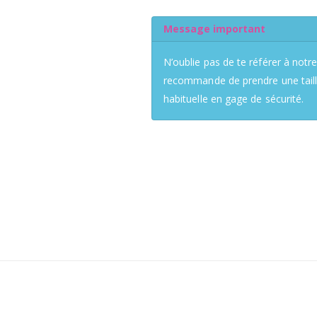
Message important
N’oublie pas de te référer à notre
recommande de prendre une taille 
habituelle en gage de sécurité.
-16%