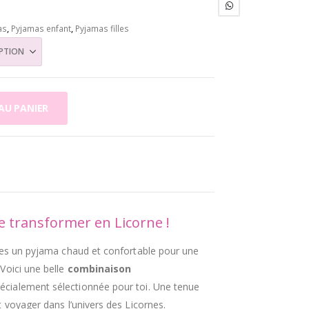
as
,
Pyjamas enfant
,
Pyjamas filles
AU PANIER
 transformer en Licorne !
ches un pyjama chaud et confortable pour une
Voici une belle
combinaison
écialement sélectionnée pour toi. Une tenue
 voyager dans l’univers des Licornes.