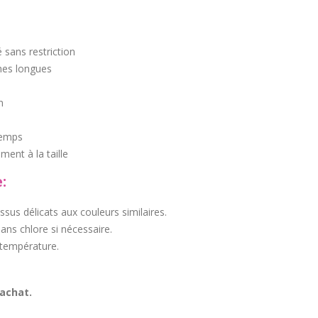
 sans restriction
es longues
n
temps
ment à la taille
:
issus délicats aux couleurs similaires.
sans chlore si nécessaire.
 température.
 achat.