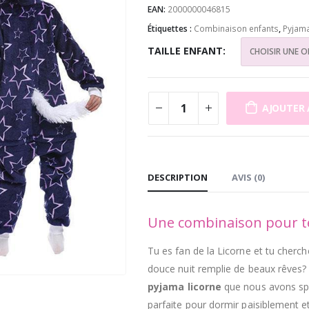
EAN:
2000000046815
Étiquettes :
Combinaison enfants
,
Pyjam
TAILLE ENFANT
AJOUTER 
DESCRIPTION
AVIS (0)
Une combinaison pour te
Tu es fan de la Licorne et tu cher
douce nuit remplie de beaux rêves? 
pyjama
licorne
que nous avons s
p
parfaite pour dormir paisiblement et