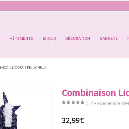
S
VÊTEMENTS
BIJOUX
DÉCORATION
GADGETS
AISON LICORNE PELUCHEUX
Combinaison Li
( Il n’y a pas encore d’avi
0
Sur 5
32,99
€