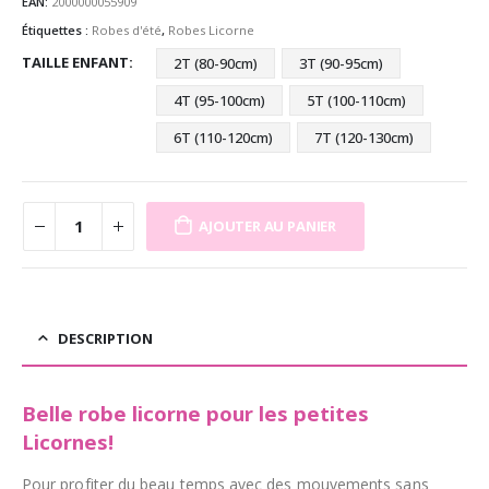
EAN:
2000000055909
Étiquettes :
Robes d'été
,
Robes Licorne
TAILLE ENFANT
2T (80-90cm)
3T (90-95cm)
4T (95-100cm)
5T (100-110cm)
6T (110-120cm)
7T (120-130cm)
AJOUTER AU PANIER
DESCRIPTION
Belle robe licorne pour les petites
Licornes!
Pour profiter du beau temps avec des mouvements sans