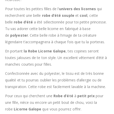
Pour toutes les petites filles de l’
univers des licornes
qui
recherchent une belle
robe d’été souple
et
cool
, cette
belle
robe d’été
a été sélectionnée pour toi petite princesse.
Tu vas adorer cette belle licorne en fabriqué
à base
de
polyester
. Cette belle robe à l’image de ta créature
légendaire t’accompagnera à chaque fois que tu la porteras.
En portant
la Robe Licorne Galope
, tes copines seront
toutes jalouses de te ton style. Un excellent vêtement d’été à
manches courtes pour filles.
Confectionnée avec du p
olyester
, le tissu est de très bonne
qualité et tu pourras oublier les problèmes d’allergie ou de
transpiration. Cette robe est facilement lavable à la machine.
Pour ceux qui cherchent une
Robe d’été
à
petit prix
pour
une fille, nièce ou encore un petit bout de chou, voici la
robe
Licorne Galope
que vous pourrez offrir.