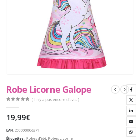
Robe Licorne Galope
( Il n’y a pas encore d’avis. )
0
Sur 5
19,99
€
EAN:
2000000056371
Étiquettes :
Robes d'été
,
Robes Licorne