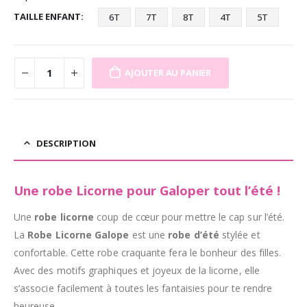
TAILLE ENFANT
6T
7T
8T
4T
5T
AJOUTER AU PANIER
DESCRIPTION
Une robe Licorne pour Galoper tout l’été !
Une
robe licorne
coup de cœur pour mettre le cap sur l’été
.
La
Robe Licorne Galope
est une
robe d’été
stylée et
confortable. Cette robe craquante fera le bonheur des filles.
Avec des motifs graphiques et joyeux de la licorne, elle
s’associe facilement à toutes les fantaisies pour te rendre
heureuse.