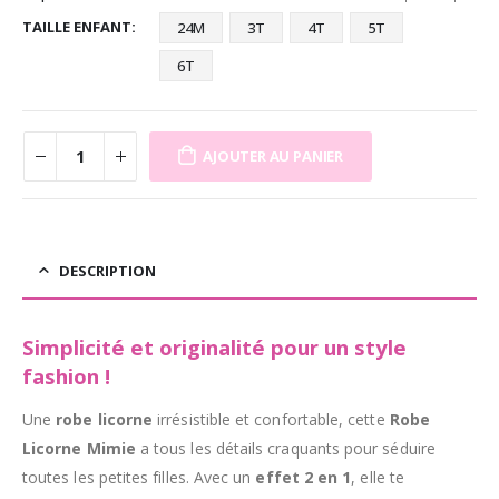
TAILLE ENFANT
24M
3T
4T
5T
6T
AJOUTER AU PANIER
DESCRIPTION
Simplicité et originalité pour un style
fashion !
Une
robe licorne
irrésistible et confortable, cette
Robe
Licorne Mimie
a tous les détails craquants pour séduire
toutes les petites filles. Avec un
effet 2 en 1
, elle te