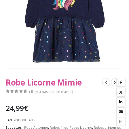
Robe Licorne Mimie
( Il n’y a pas encore d’avis. )
0
Sur 5
24,99
€
EAN:
2000000056906
Étiquettes :
Robe Automne
,
Robes filles
,
Robes Licorne
,
Robes printemps