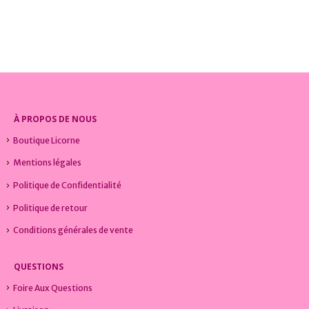
Le
Le
Le
Le
0
sur 5
0
sur 5
20,99
€
21,99
€
23,00
€
25,99
€
prix
prix
prix
prix
initial
actuel
initial
actuel
était :
est :
était :
est :
23,00€.
20,99€.
25,99€.
21,99€.
À PROPOS DE NOUS
Boutique Licorne
Mentions légales
Politique de Confidentialité
Politique de retour
Conditions générales de vente
QUESTIONS
Foire Aux Questions