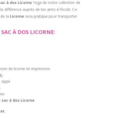
sac à dos Licorne
Yoga
de notre collection de
a différence auprès de tes amis à l’école. Ce
 de la
Licorne
sera pratique pour transporter
SAC À DOS LICORNE:
essin de licorne en impression
nt
:
 zippé
s
ire
e
sac à dos Licorne
at.