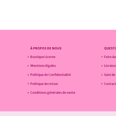
0
sur 5
0
sur 
Le
Le
20,99
€
21,48
24,99
€
prix
prix
initial
actuel
était :
est :
24,99€.
20,99€.
À PROPOS DE NOUS
QUEST
Boutique Licorne
Foire A
Mentions légales
Livrais
Politique de Confidentialité
Suivi de 
Politique de retour
Contact
Conditions générales de vente