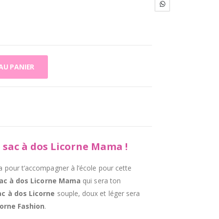
AU PANIER
le sac à dos Licorne Mama
!
a pour t’accompagner à l’école pour cette
ac à dos Licorne
Mama
qui sera ton
ac à dos Licorne
souple, doux et léger sera
corne Fashion
.