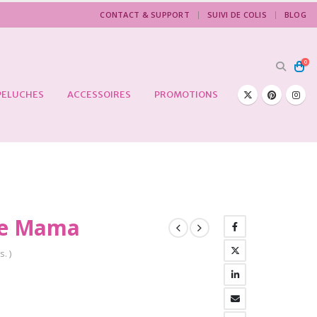
CONTACT & SUPPORT
SUIVI DE COLIS
BLOG
0
PELUCHES
ACCESSOIRES
PROMOTIONS
rne Mama
s. )