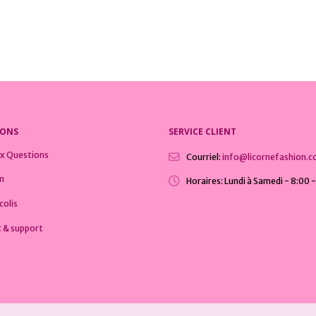
5
0
sur 5
Le
Le
€
21,99
€
24,99
€
prix
prix
initial
actuel
était :
est :
24,99€.
21,99€.
IONS
SERVICE CLIENT
ux Questions
Courriel:
info@licornefashion.
on
Horaires:
Lundi à Samedi - 8:00 
colis
 & support