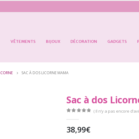
S
VÊTEMENTS
BIJOUX
DÉCORATION
GADGETS
LICORNE
SAC À DOS LICORNE MAMA
Sac à dos Lico
( Il n’y a pas encore d’avi
0
Sur 5
38,99
€