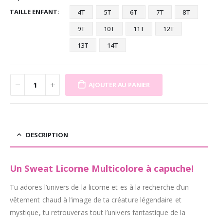
TAILLE ENFANT
4T
5T
6T
7T
8T
9T
10T
11T
12T
13T
14T
AJOUTER AU PANIER
DESCRIPTION
Un Sweat Licorne Multicolore à capuche!
Tu adores l’univers de la licorne et es à la recherche d’un
vêtement chaud à l’image de ta créature légendaire et
mystique, tu retrouveras tout l’univers fantastique de la