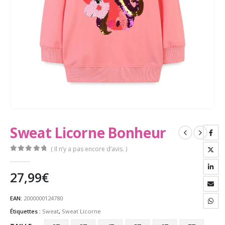
Sweat Licorne Bonheur
( Il n’y a pas encore d’avis. )
0
Sur 5
27,99
€
EAN:
2000000124780
Étiquettes :
Sweat
,
Sweat Licorne