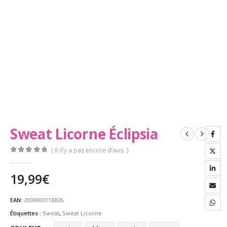
Sweat Licorne Éclipsia
( Il n’y a pas encore d’avis. )
0
Sur 5
19,99
€
EAN:
2000000118826
Étiquettes :
Sweat
,
Sweat Licorne