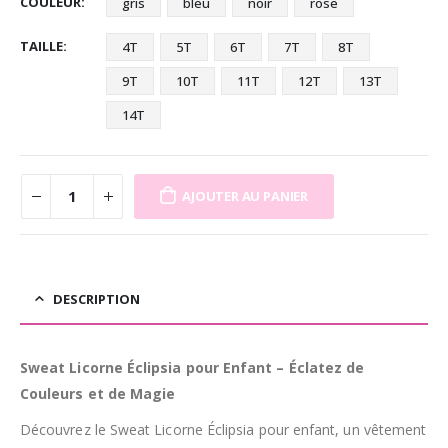
COULEUR
gris
bleu
noir
rose
TAILLE
4T
5T
6T
7T
8T
9T
10T
11T
12T
13T
14T
AJOUTER AU PANIER
DESCRIPTION
Sweat Licorne Éclipsia pour Enfant – Éclatez de
Couleurs et de Magie
Découvrez le Sweat Licorne Éclipsia pour enfant, un vêtement