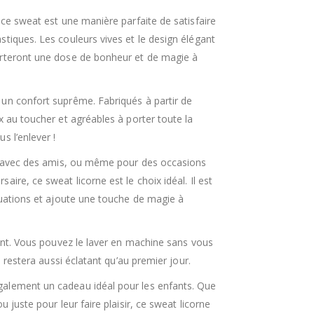
 ce sweat est une manière parfaite de satisfaire
stiques. Les couleurs vives et le design élégant
orteront une dose de bonheur et de magie à
 un confort suprême. Fabriqués à partir de
x au toucher et agréables à porter toute la
s l’enlever !
ies avec des amis, ou même pour des occasions
ire, ce sweat licorne est le choix idéal. Il est
ituations et ajoute une touche de magie à
fant. Vous pouvez le laver en machine sans vous
Il restera aussi éclatant qu’au premier jour.
alement un cadeau idéal pour les enfants. Que
u juste pour leur faire plaisir, ce sweat licorne