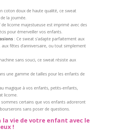
en coton doux de haute qualité, ce sweat
 de la journée.
f de licorne majestueuse est imprimé avec des
écis pour émerveiller vos enfants.
casions
: Ce sweat s’adapte parfaitement aux
e, aux fêtes d’anniversaire, ou tout simplement
achine sans souci, ce sweat résiste aux
ans une gamme de tailles pour les enfants de
au magique à vos enfants, petits-enfants,
t licorne.
 sommes certains que vos enfants adoreront
bourserons sans poser de questions.
 la vie de votre enfant avec le
eux !