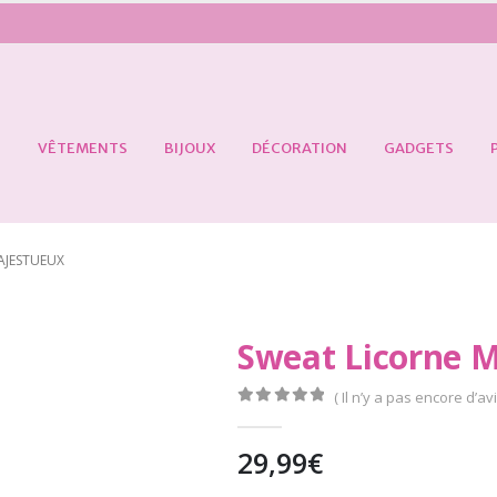
S
VÊTEMENTS
BIJOUX
DÉCORATION
GADGETS
AJESTUEUX
Sweat Licorne 
( Il n’y a pas encore d’avi
0
Sur 5
29,99
€