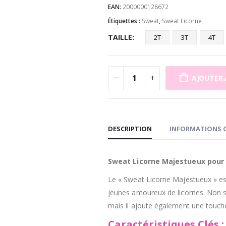
EAN:
2000000128672
Étiquettes :
Sweat
,
Sweat Licorne
TAILLE
2T
3T
4T
AJOUTER 
DESCRIPTION
INFORMATIONS 
Sweat Licorne Majestueux pour 
Le « Sweat Licorne Majestueux » es
jeunes amoureux de licornes. Non s
mais il ajoute également une touch
Caractéristiques Clés :