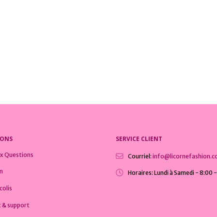
IONS LICORNE
,
SWEATS LICORNE
,
VÊTEMENTS LICORNE
COLLECTIONS LICORNE
,
SWEATS LICORN
Licorne Classique Gris
5
0
sur 5
€
24,99
€
IONS
SERVICE CLIENT
ux Questions
Courriel:
info@licornefashion.
on
Horaires:
Lundi à Samedi - 8:00 
colis
 & support