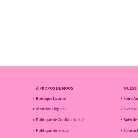
LICORNE
,
VÊTEMENTS LICORNE
COLLECTIONS LICORNE
,
SWEATS LICORNE
,
VÊTEMENTS LICORNE
COLLECT
Sweat Licorne Be Magic
Sweat 
0
sur 5
0
sur 
17,99
€
19,99
À PROPOS DE NOUS
QUEST
Boutique Licorne
Foire A
Mentions légales
Livrais
Politique de Confidentialité
Suivi de 
Politique de retour
Contact