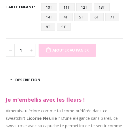
TAILLE ENFANT
10T
11T
12T
13T
14T
4T
5T
6T
7T
8T
9T
AJOUTER AU PANIER
DESCRIPTION
Je m’embellis avec les fleurs !
Aimerais-tu éclore comme ta licorne préférée dans ce
sweatshirt
Licorne Fleurie
? D’une élégance sans pareil, ce
sweat rose avec sa capuche te permettra de te sentir comme