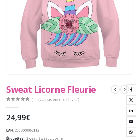
Sweat Licorne Fleurie
( Il n’y a pas encore d’avis. )
0
Sur 5
24,99
€
EAN:
2000000062112
Étiquettes :
Sweat
,
Sweat Licorne