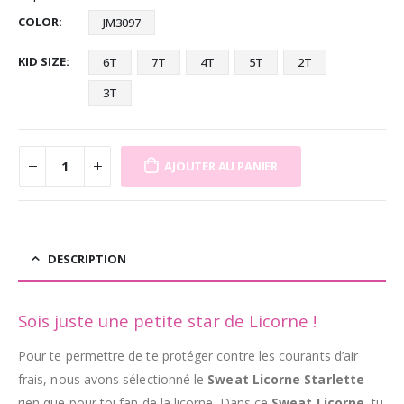
COLOR
JM3097
KID SIZE
6T
7T
4T
5T
2T
3T
AJOUTER AU PANIER
DESCRIPTION
Sois juste une petite star de Licorne !
Pour te permettre de te protéger contre les courants d’air
frais, nous avons sélectionné le
Sweat Licorne Starlette
rien que pour toi fan de la licorne.
Dans ce
Sweat Licorne
, tu