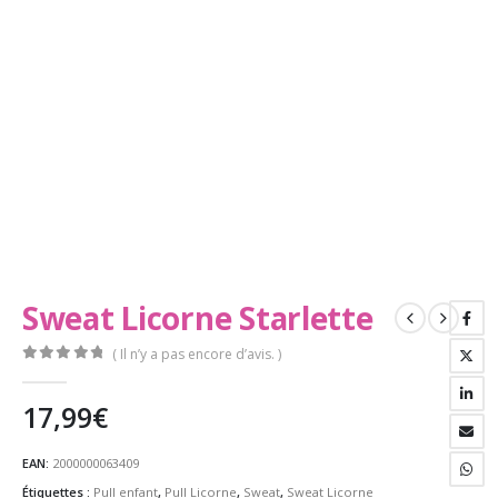
Sweat Licorne Starlette
( Il n’y a pas encore d’avis. )
0
Sur 5
17,99
€
EAN:
2000000063409
Étiquettes :
Pull enfant
,
Pull Licorne
,
Sweat
,
Sweat Licorne