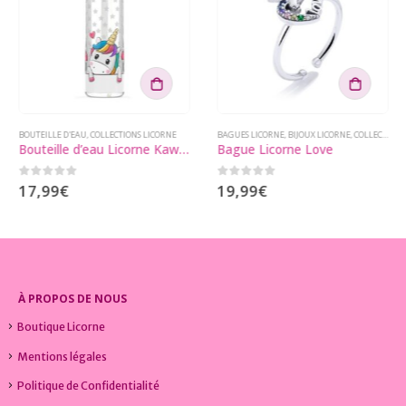
RNE EN PROMOTION
BOUTEILLE D'EAU
,
COLLECTIONS LICORNE
,
COLLECTIONS LICORNE
BAGUES LICORNE
,
BIJOUX LICORNE
,
COLLECTIONS LICORNE
Bouteille d’eau Licorne Kawaii
Bague Licorne Love
0
sur 5
0
sur 5
17,99
€
19,99
€
À PROPOS DE NOUS
Boutique Licorne
Mentions légales
Politique de Confidentialité