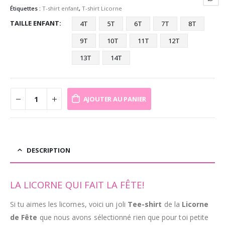
Étiquettes :
T-shirt enfant
,
T-shirt Licorne
TAILLE ENFANT
4T
5T
6T
7T
8T
9T
10T
11T
12T
13T
14T
AJOUTER AU PANIER
DESCRIPTION
LA LICORNE QUI FAIT LA FÊTE!
Si tu aimes les licornes, voici un joli
Tee-shirt
de la
Licorne
de Fête
que nous avons sélectionné rien que pour toi petite