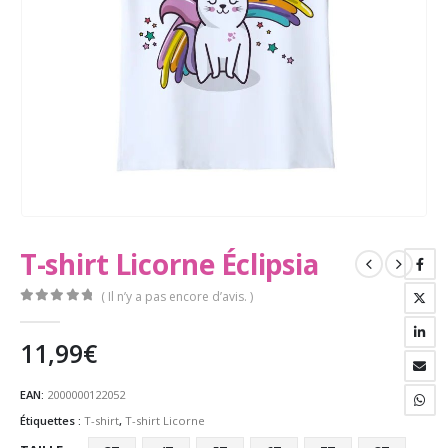
T-shirt Licorne Éclipsia
( Il n’y a pas encore d’avis. )
0
Sur 5
11,99
€
EAN:
2000000122052
Étiquettes :
T-shirt
,
T-shirt Licorne