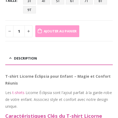
TAILLE
3T
4T
5T
6T
7T
8T
9T
AJOUTER AU PANIER
DESCRIPTION
T-shirt Licorne Éclipsia pour Enfant – Magie et Confort
Réunis
Les
t-shirts
Licorne Éclipsia sont l’ajout parfait à la garde-robe
de votre enfant. Associez style et confort avec notre design
unique.
Caractéristiques Clés du T-shirt Licorne