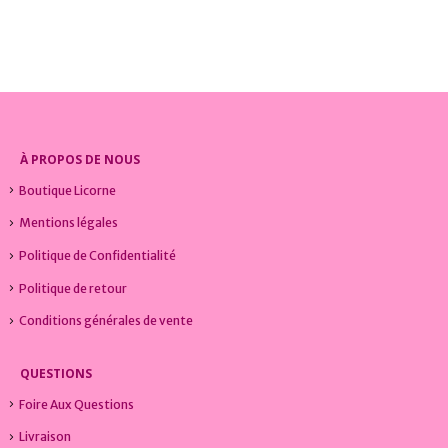
0
sur 5
0
sur 5
9,99
€
9,99
€
À PROPOS DE NOUS
Boutique Licorne
Mentions légales
Politique de Confidentialité
Politique de retour
Conditions générales de vente
QUESTIONS
Foire Aux Questions
Livraison