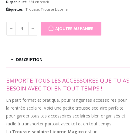
était :
est :
Disponibilité:
654 en stock
27,99€.
22,99€.
Étiquettes :
Trousse
,
Trousse Licorne
AJOUTER AU PANIER
DESCRIPTION
EMPORTE TOUS LES ACCESSOIRES QUE TU AS
BESOIN AVEC TOI EN TOUT TEMPS !
En petit format et pratique, pour ranger tes accessoires pour
la rentrée scolaire, voici une petite trousse scolaire parfaite
pour garder tous tes accessoires scolaires bien organisés et
facile à transporter partout avec toi et en tout temps.
La
Trousse scolaire Licorne Magico
est un