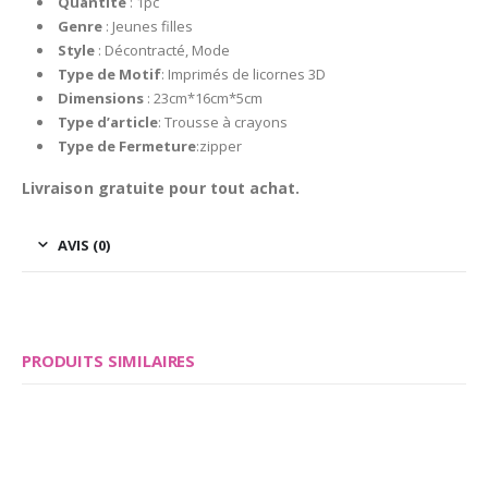
Quantité
: 1pc
Genre
: Jeunes filles
Style
: Décontracté,
Mode
Type de Motif
:
Imprimés de licornes 3D
Dimensions
: 23cm*16cm*5cm
Type d’article
:
Trousse à crayons
Type de Fermeture
:
zipper
Livraison gratuite pour tout achat.
AVIS (0)
PRODUITS SIMILAIRES
Save
Save