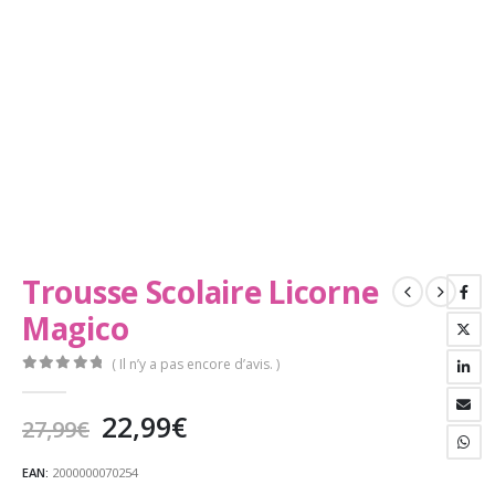
Trousse Scolaire Licorne
Magico
( Il n’y a pas encore d’avis. )
0
Sur 5
Le
Le
22,99
€
27,99
€
prix
prix
initial
actuel
EAN:
2000000070254