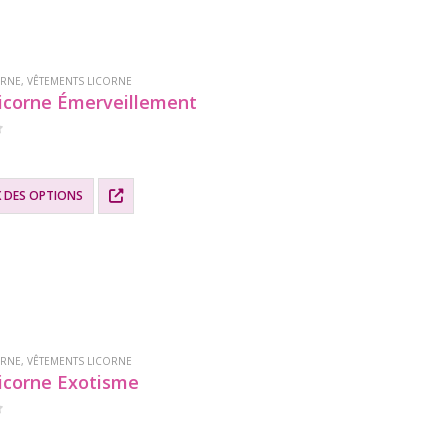
.
ORNE
,
VÊTEMENTS LICORNE
icorne Émerveillement
X DES OPTIONS
.
ORNE
,
VÊTEMENTS LICORNE
icorne Exotisme