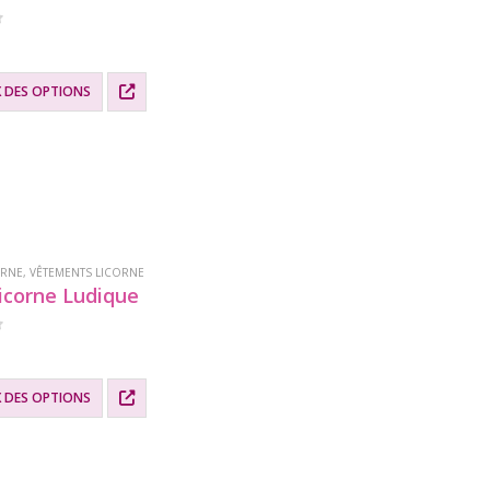
X DES OPTIONS
.
ORNE
,
VÊTEMENTS LICORNE
icorne Ludique
X DES OPTIONS