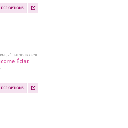
X DES OPTIONS
.
ORNE
,
VÊTEMENTS LICORNE
icorne Éclat
X DES OPTIONS
.