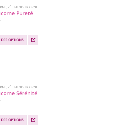
ORNE
,
VÊTEMENTS LICORNE
icorne Pureté
X DES OPTIONS
.
ORNE
,
VÊTEMENTS LICORNE
icorne Sérénité
X DES OPTIONS