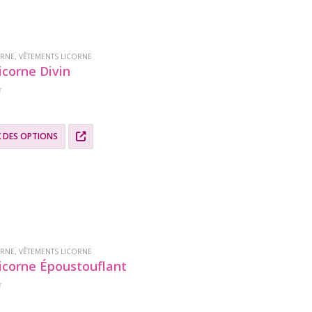
.
ORNE
,
VÊTEMENTS LICORNE
icorne Divin
X DES OPTIONS
.
ORNE
,
VÊTEMENTS LICORNE
icorne Époustouflant