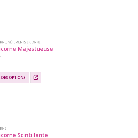
.
ORNE
,
VÊTEMENTS LICORNE
icorne Majestueuse
X DES OPTIONS
.
ORNE
corne Scintillante