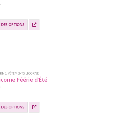
X DES OPTIONS
.
ORNE
,
VÊTEMENTS LICORNE
icorne Féérie d’Été
X DES OPTIONS